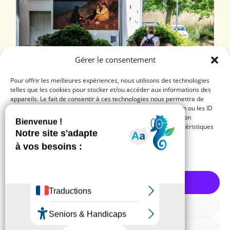
Gérer le consentement
Photo ©
Loran Chourrau
Pour offrir les meilleures expériences, nous utilisons des technologies
telles que les cookies pour stocker et/ou accéder aux informations des
appareils. Le fait de consentir à ces technologies nous permettra de
traiter des données telles que le comportement de navigation ou les ID
uniques sur ce site. Le fait de ne pas consentir ou de retirer son
Projets de territoire
consentement peut avoir un effet négatif sur certaines caractéristiques
et fonctions.
plus d'infos
Gérer les services
Accepter
Refuser
Voir les préférences