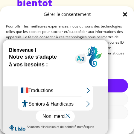
bientôt
Gérer le consentement
Pour offrir les meilleures expériences, nous utilisons des technologies
telles que les cookies pour stocker et/ou accéder aux informations des
Mentions légales
// Création :
Agence SAMBA
@2023
appareils. Le fait de consentir à ces technologies nous permettra de
traiter des données telles que le comportement de navigation ou les ID
uniques sur ce site. Le fait de ne pas consentir ou de retirer son
consentement peut avoir un effet négatif sur certaines caractéristiques
et fonctions.
Gérer les services
Accepter
Refuser
Voir les préférences
Politique de cookies
Mentions légales